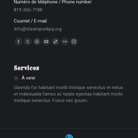
Numéro de téléphone / Phone number:
819-360-7188
Courriel / E-mail:
Info@steampunkpq.org
Trouvez nous sur :
La
La
La
La
La
La
La
page
page
page
page
page
page
page
Facebook
X
Dribble
YouTube
Delicious
Flickr
Instagram
Services
s'ouvre
s'ouvre
s'ouvre
s'ouvre
s'ouvre
s'ouvre
s'ouvre
dans
dans
dans
dans
dans
dans
dans
À venir
une
une
une
une
une
une
une
Glavrida for habitant morbi tristique senectus et netus
nouvelle
nouvelle
nouvelle
nouvelle
nouvelle
nouvelle
nouvelle
et malesuada fames ac turpis egestas habitant morbi
tristique senectus. Fusce nec ipsum.
fenêtre
fenêtre
fenêtre
fenêtre
fenêtre
fenêtre
fenêtre