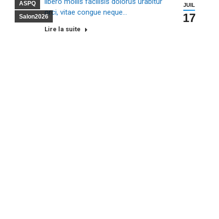
libero mollis facilisis dolorus urabitur
ASPQ
JUIL
orci, vitae congue neque…
17
Salon2026
Lire la suite