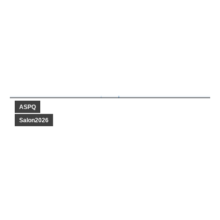
Les poupées d’Alice / Alice’s dolls
2026-07-17
ASPQ
Salon2026