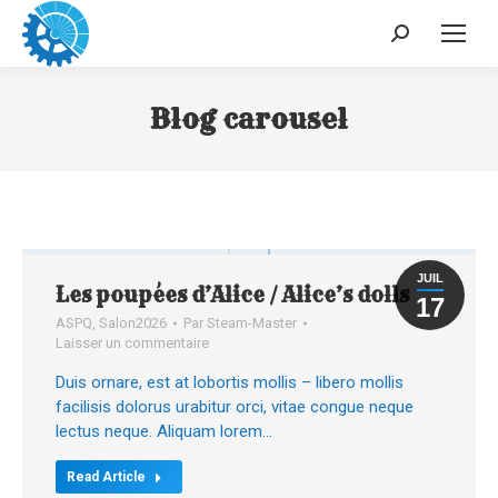
Recherche
:
Blog carousel
JUIL
Les poupées d’Alice / Alice’s dolls
17
ASPQ
,
Salon2026
Par
Steam-Master
Laisser un commentaire
Duis ornare, est at lobortis mollis – libero mollis
facilisis dolorus urabitur orci, vitae congue neque
lectus neque. Aliquam lorem…
Read Article