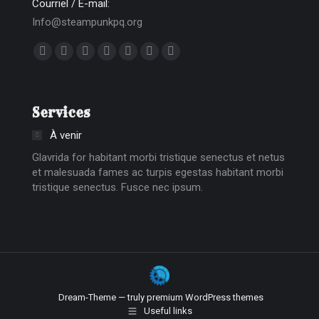
Courriel / E-mail:
Info@steampunkpq.org
Trouvez nous sur :
La
La
La
La
La
La
La
page
page
page
page
page
page
page
Facebook
X
Dribble
YouTube
Delicious
Flickr
Instagram
Services
s'ouvre
s'ouvre
s'ouvre
s'ouvre
s'ouvre
s'ouvre
s'ouvre
dans
dans
dans
dans
dans
dans
dans
À venir
une
une
une
une
une
une
une
Glavrida for habitant morbi tristique senectus et netus
nouvelle
nouvelle
nouvelle
nouvelle
nouvelle
nouvelle
nouvelle
et malesuada fames ac turpis egestas habitant morbi
tristique senectus. Fusce nec ipsum.
fenêtre
fenêtre
fenêtre
fenêtre
fenêtre
fenêtre
fenêtre
Dream-Theme — truly
premium WordPress themes
Useful links