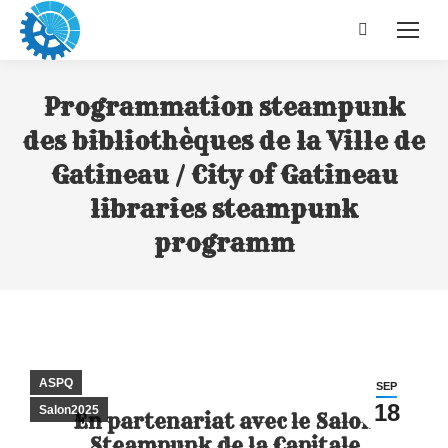
Recherche
:
Programmation steampunk
des bibliothèques de la Ville de
Gatineau / City of Gatineau
libraries steampunk
programm
ASPQ
SEP
18
Salon2025
En partenariat avec le Salon
Steampunk de la Capitale