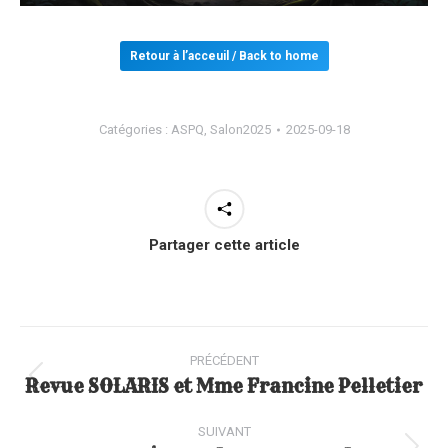
Retour à l’acceuil / Back to home
Catégories :
ASPQ
,
Salon2025
2025-09-18
Partager cette article
Navigation
article
PRÉCÉDENT
Revue SOLARIS et Mme Francine Pelletier
Article
précédent
SUIVANT
: