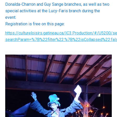
Donalda-Charron and Guy Sange branches, as well as two
special activities at the Lucy-Faris branch during the
event.
Registration is free on this page:
https://cultureloisirs.gatineau.ca/IC3.Production/#/U5200/s
searchParam=%7B%22filter%22:%7B%22isCollapsed%22:fa