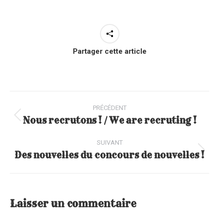
Partager cette article
Navigation
article
PRÉCÉDENT
Nous recrutons ! / We are recruting !
Article
précédent
SUIVANT
:
Des nouvelles du concours de nouvelles !
Article
suivant
:
Laisser un commentaire