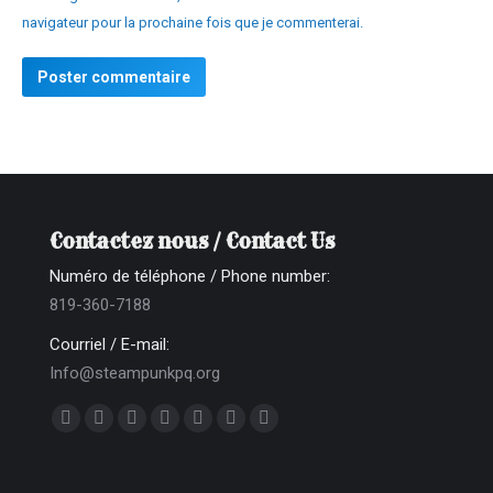
navigateur pour la prochaine fois que je commenterai.
Poster commentaire
Contactez nous / Contact Us
Numéro de téléphone / Phone number:
819-360-7188
Courriel / E-mail:
Info@steampunkpq.org
Trouvez nous sur :
La
La
La
La
La
La
La
page
page
page
page
page
page
page
Facebook
X
Dribble
YouTube
Delicious
Flickr
Instagram