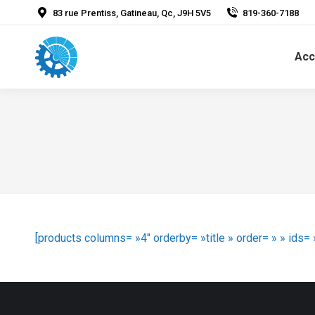
83 rue Prentiss, Gatineau, Qc, J9H 5V5
819-360-7188
Acc
[products columns= »4″ orderby= »title » order= » » ids