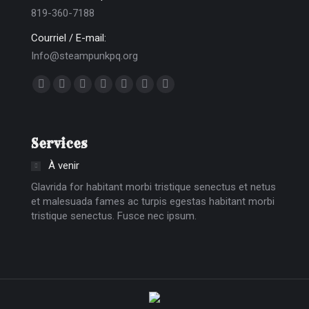
819-360-7188
Courriel / E-mail:
Info@steampunkpq.org
Trouvez nous sur :
La
La
La
La
La
La
La
page
page
page
page
page
page
page
Facebook
X
Dribble
YouTube
Delicious
Flickr
Instagram
Services
s'ouvre
s'ouvre
s'ouvre
s'ouvre
s'ouvre
s'ouvre
s'ouvre
dans
dans
dans
dans
dans
dans
dans
À venir
une
une
une
une
une
une
une
Glavrida for habitant morbi tristique senectus et netus
nouvelle
nouvelle
nouvelle
nouvelle
nouvelle
nouvelle
nouvelle
et malesuada fames ac turpis egestas habitant morbi
tristique senectus. Fusce nec ipsum.
fenêtre
fenêtre
fenêtre
fenêtre
fenêtre
fenêtre
fenêtre