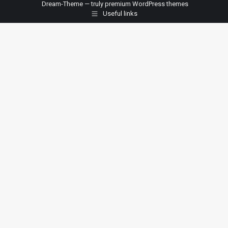
Dream-Theme — truly
premium WordPress themes
Useful links